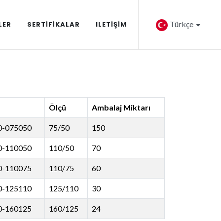
Türkçe
LER
SERTIFIKALAR
ILETIŞIM
Ölçü
Ambalaj Miktarı
0-075050
75/50
150
0-110050
110/50
70
0-110075
110/75
60
0-125110
125/110
30
0-160125
160/125
24