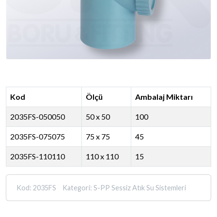
Kod
Ölçü
Ambalaj Miktarı
2035FS-050050
50 x 50
100
2035FS-075075
75 x 75
45
2035FS-110110
110 x 110
15
Kod:
2035FS
Kategori:
S-PP Sessiz Atık Su Sistemleri