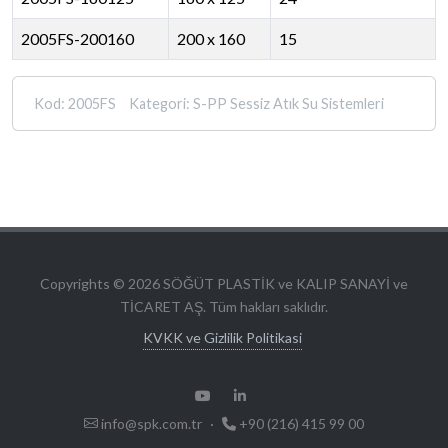
2005FS-200160
200 x 160
15
Kod:
2005FS
Kategori:
S-PP Sessiz Atık Su Sistemleri
Copyrights © 2026 SÖĞÜT PLASTİK ve KALIP SANAYİ ve
TİCARET AŞ. Tüm hakları saklıdır.
KVKK ve Gizlilik Politikasi
info@spk.com.tr
·
+90 (216) 415 99 00