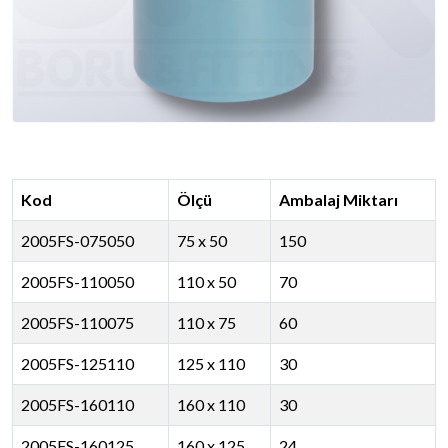
Kod
Ölçü
Ambalaj Miktarı
2005FS-075050
75 x 50
150
2005FS-110050
110 x 50
70
2005FS-110075
110 x 75
60
2005FS-125110
125 x 110
30
2005FS-160110
160 x 110
30
2005FS-160125
160 x 125
24