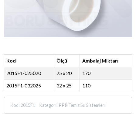
Kod
Ölçü
Ambalaj Miktarı
2015F1-025020
25 x 20
170
2015F1-032025
32 x 25
110
Kod:
2015F1
Kategori:
PPR Temiz Su Sistemleri