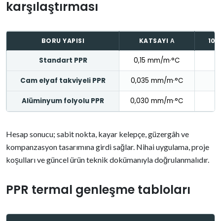
karşılaştırması
BORU YAPISI
KATSAYI Α
10 
Standart PPR
0,15 mm/m·°C
Cam elyaf takviyeli PPR
0,035 mm/m·°C
Alüminyum folyolu PPR
0,030 mm/m·°C
Hesap sonucu; sabit nokta, kayar kelepçe, güzergâh ve
kompanzasyon tasarımına girdi sağlar. Nihai uygulama, proje
koşulları ve güncel ürün teknik dokümanıyla doğrulanmalıdır.
PPR termal genleşme tabloları