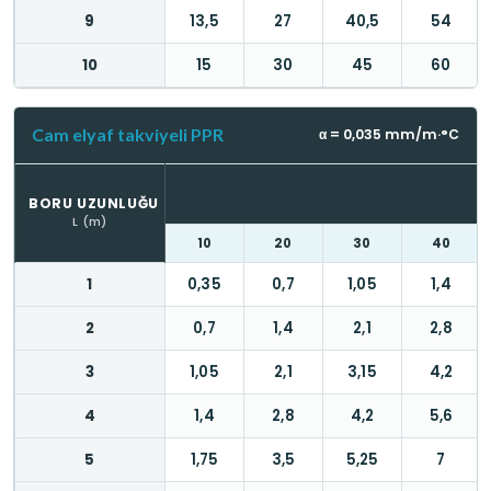
9
13,5
27
40,5
54
10
15
30
45
60
Cam elyaf takviyeli PPR
α = 0,035 mm/m·°C
BORU UZUNLUĞU
L (m)
10
20
30
40
1
0,35
0,7
1,05
1,4
2
0,7
1,4
2,1
2,8
3
1,05
2,1
3,15
4,2
4
1,4
2,8
4,2
5,6
5
1,75
3,5
5,25
7