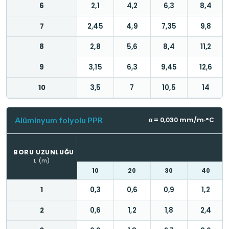
6
2,1
4,2
6,3
8,4
7
2,45
4,9
7,35
9,8
8
2,8
5,6
8,4
11,2
9
3,15
6,3
9,45
12,6
10
3,5
7
10,5
14
Alüminyum folyolu PPR
α = 0,030 mm/m·°C
BORU UZUNLUĞU
L (m)
10
20
30
40
1
0,3
0,6
0,9
1,2
2
0,6
1,2
1,8
2,4