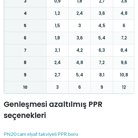
3
0,9
1,8
2,7
3,6
4
1,2
2,4
3,6
4,8
5
1,5
3
4,5
6
6
1,8
3,6
5,4
7,2
7
2,1
4,2
6,3
8,4
8
2,4
4,8
7,2
9,6
9
2,7
5,4
8,1
10,8
10
3
6
9
12
Genleşmesi azaltılmış PPR
seçenekleri
PN20 cam elyaf takviyeli PPR boru