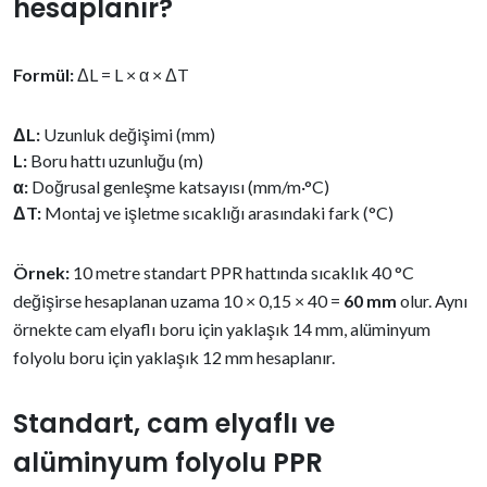
hesaplanır?
Formül:
ΔL = L × α × ΔT
ΔL:
Uzunluk değişimi (mm)
L:
Boru hattı uzunluğu (m)
α:
Doğrusal genleşme katsayısı (mm/m·°C)
ΔT:
Montaj ve işletme sıcaklığı arasındaki fark (°C)
Örnek:
10 metre standart PPR hattında sıcaklık 40 °C
değişirse hesaplanan uzama 10 × 0,15 × 40 =
60 mm
olur. Aynı
örnekte cam elyaflı boru için yaklaşık 14 mm, alüminyum
folyolu boru için yaklaşık 12 mm hesaplanır.
Standart, cam elyaflı ve
alüminyum folyolu PPR