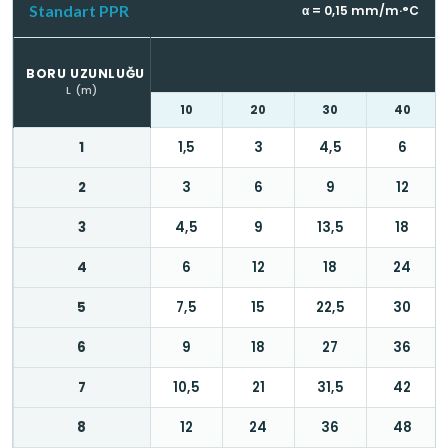
Standart PPR
α = 0,15 mm/m·°C
BORU UZUNLUĞU
L (m)
10
20
30
40
1
1,5
3
4,5
6
2
3
6
9
12
3
4,5
9
13,5
18
4
6
12
18
24
5
7,5
15
22,5
30
6
9
18
27
36
7
10,5
21
31,5
42
8
12
24
36
48